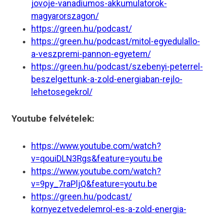
jovoje-
vanadiumos-akkumulatorok-
magyarorszagon/
https://green.hu/podcast/
https://green.hu/podcast/
mitol-egyedulallo-
a-veszpremi-
pannon-egyetem/
https://green.hu/podcast/
szebenyi-peterrel-
beszelgettunk-a-zold-
energiaban-rejlo-
lehetosegekrol/
Youtube felvételek:
https://www.youtube.com/watch?
v=qouiDLN3Rgs&feature=youtu.be
https://www.youtube.com/watch?
v=9py_7raPljQ&feature=youtu.be
https://green.hu/podcast/
kornyezetvedelemrol-es-a-zold-
energia-