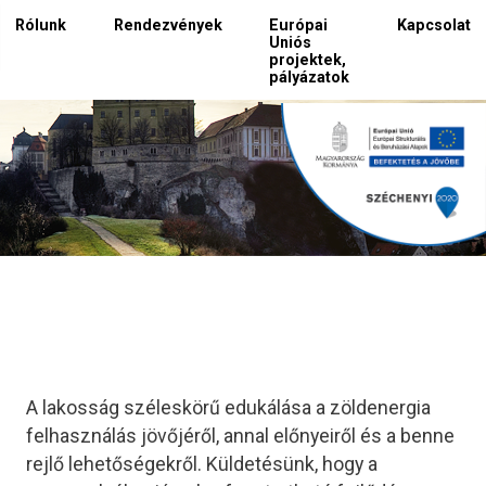
Rólunk
Rendezvények
Európai
Kapcsolat
Uniós
projektek,
pályázatok
A lakosság széleskörű edukálása a zöldenergia
felhasználás jövőjéről, annal előnyeiről és a benne
rejlő lehetőségekről. Küldetésünk, hogy a