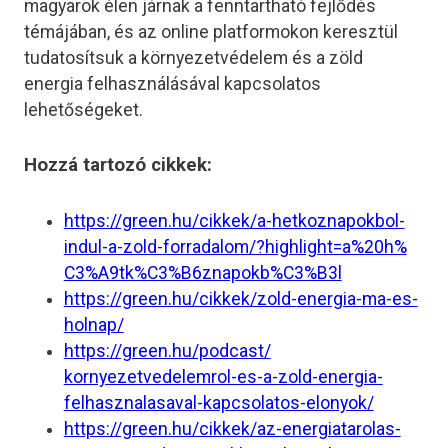
magyarok élen járnak a fenntartható fejlődés
témájában, és az online platformokon keresztül
tudatosítsuk a környezetvédelem és a zöld
energia felhasználásával kapcsolatos
lehetőségeket.
Hozzá tartozó cikkek:
https://green.hu/cikkek/a-
hetkoznapokbol-
indul-a-zold-
forradalom/?highlight=a%20h%
C3%A9tk%C3%B6znapokb%C3%B3l
https://green.hu/cikkek/zold-
energia-ma-es-
holnap/
https://green.hu/podcast/
kornyezetvedelemrol-es-a-zold-
energia-
felhasznalasaval-
kapcsolatos-elonyok/
https://green.hu/cikkek/az-
energiatarolas-