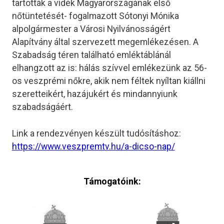
tartották a vidék Magyarországának első
nőtüntetését- fogalmazott Sótonyi Mónika
alpolgármester a Városi Nyilvánosságért
Alapítvány által szervezett megemlékezésen. A
Szabadság téren található emléktáblánál
elhangzott az is: hálás szívvel emlékezünk az 56-
os veszprémi nőkre, akik nem féltek nyíltan kiállni
szeretteikért, hazájukért és mindannyiunk
szabadságáért.
Link a rendezvényen készült tudósításhoz:
https://www.
veszpremtv.hu/a-dicso-nap/
Támogatóink: