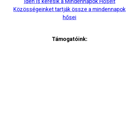
Idén is keresik a Mindennapok Hőseit
Közösségeinket tartják össze a mindennapok
hősei
Támogatóink: