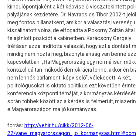
kiindulópontjaként a két képviselő visszatekintett poli
pályájának kezdetére. Dr. Navracsics Tibor 2002-t jelö
meg fontos pillanatként, amikor a választási vereség 
kiszállhatott volna, de elfogadta a Pokorny Zoltán által
felajánlott pozíciót a kabinetben. Karácsony Gergely
tréfásan azzal indította válaszát, hogy ezt a döntést 
mindig nem hozta meg, bizonytalanság van benne ezz
kapcsolatban. „Ha Magyarország egy normálisan műk
konszolidáltan működő demokrácia lenne, akkor én bi
nem lennék parlamenti képviselő”, vélekedett. A két,
politológusokat is oktató politikus ezt követően érinte
konferencia központi témáját, a kormányzás kérdését
során többek között az a kérdés is felmerült, miszerin
e Magyarországon ma jó kormányzás.
forrás:
http://vehir.hu/cikk/2012-06-
22/vane_magyarorszagon_jo_kormanyzas.html#co