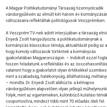
A Magyar Politikatudományi Társaság tizennyolcadik
vándorgyűlésén az elmúlt két-három év kormányzásá
változásaira reflektáltak politológusok Veszprémben.
A Veszprém TV-nek adott interjújában a társaság elnök
Enyedi Zsolt hangsúlyozta: a politikatudománynak a
kormányzás klasszikus témája, aktualitását pedig az a
hogy komoly változások történtek a kormányzás
gyakorlatában Magyarországon. – Indokolt ezzel fogla
hiszen feladatunk a reflektálás és az összehasonlítás
valamint hogy a gyakorlatot olyan értékekkel szembes
mint a szabadság, hatékonyság, átláthatóság, méltán
– mondta. Dr. Enyedi Zsolt aláhúzta: a kétnapos
vándorgyűlésen alapvetően olyan jellegű műhelymun
folyik, mint az egyetemeken, különböző kutatási témá
csoportosítva, mindezt több mint 70 előadás öleli fel.