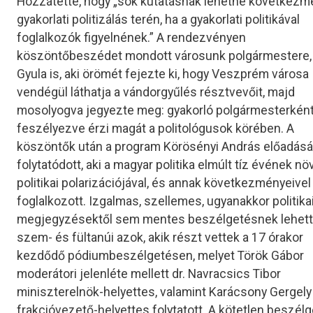
Hozzátette, hogy „sok kutatásnak lehetne következm
gyakorlati politizálás terén, ha a gyakorlati politikával
foglalkozók figyelnének.” A rendezvényen
köszöntőbeszédet mondott városunk polgármestere,
Gyula is, aki örömét fejezte ki, hogy Veszprém városa
vendégül láthatja a vándorgyűlés résztvevőit, majd
mosolyogva jegyezte meg: gyakorló polgármesterkén
feszélyezve érzi magát a politológusok körében. A
köszöntők után a program Körösényi András előadásá
folytatódott, aki a magyar politika elmúlt tíz évének n
politikai polarizációjával, és annak következményeivel
foglalkozott. Izgalmas, szellemes, ugyanakkor politika
megjegyzésektől sem mentes beszélgetésnek lehet
szem- és fültanúi azok, akik részt vettek a 17 órakor
kezdődő pódiumbeszélgetésen, melyet Török Gábor
moderátori jelenléte mellett dr. Navracsics Tibor
miniszterelnök-helyettes, valamint Karácsony Gergel
frakcióvezető-helyettes folytatott. A kötetlen beszél