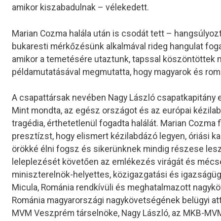
amikor kiszabadulnak – vélekedett.
Marian Cozma halála után is csodát tett – hangsúlyozt
bukaresti mérkőzésünk alkalmával rideg hangulat foga
amikor a temetésére utaztunk, tapssal köszöntöttek m
példamutatásával megmutatta, hogy magyarok és román
A csapattársak nevében Nagy László csapatkapitány e
Mint mondta, az egész országot és az európai kézilab
tragédia, érthetetlenül fogadta halálát. Marian Cozma 
presztízst, hogy elismert kézilabdázó legyen, óriási ka
örökké élni fogsz és sikerünknek mindig részese lesz
leleplezését követően az emlékezés virágát és mécse
miniszterelnök-helyettes, közigazgatási és igazságügy
Micula, Románia rendkívüli és meghatalmazott nagykö
Románia magyarországi nagykövetségének belügyi att
MVM Veszprém társelnöke, Nagy László, az MKB-MVM