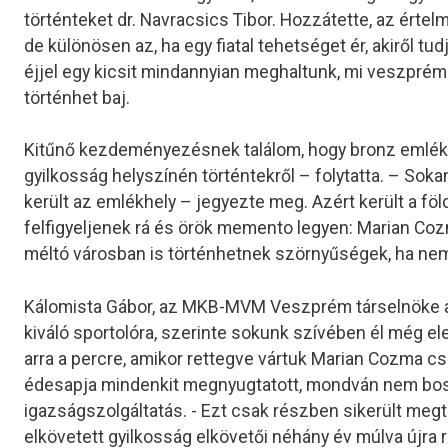
történteket dr. Navracsics Tibor. Hozzátette, az értel
de különösen az, ha egy fiatal tehetséget ér, akiről tud
éjjel egy kicsit mindannyian meghaltunk, mi veszprémi
történhet baj.
Kitűnő kezdeményezésnek találom, hogy bronz emlék
gyilkosság helyszínén történtekről – folytatta. – Sokan
került az emlékhely – jegyezte meg. Azért került a fö
felfigyeljenek rá és örök memento legyen: Marian Coz
méltó városban is történhetnek szörnyűségek, ha ne
Kálomista Gábor, az MKB-MVM Veszprém társelnöke a
kiváló sportolóra, szerinte sokunk szívében él még el
arra a percre, amikor rettegve vártuk Marian Cozma c
édesapja mindenkit megnyugtatott, mondván nem bos
igazságszolgáltatás. - Ezt csak részben sikerült meg
elkövetett gyilkosság elkövetői néhány év múlva újra