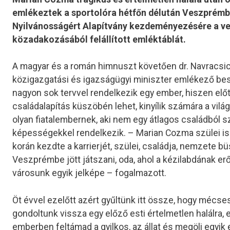
emlékeztek a sportolóra hétfőn délután Veszprémbe
Nyilvánosságért Alapítvány kezdeményezésére a v
közadakozásából felállított emléktáblát.
A magyar és a román himnuszt követően dr. Navracsic
közigazgatási és igazságügyi miniszter emlékező be
nagyon sok tervvel rendelkezik egy ember, hiszen előt
családalapítás küszöbén lehet, kinyílik számára a vilá
olyan fiatalembernek, aki nem egy átlagos családból 
képességekkel rendelkezik. – Marian Cozma szülei is v
korán kezdte a karrierjét, szülei, családja, nemzete b
Veszprémbe jött játszani, oda, ahol a kézilabdának erő
városunk egyik jelképe – fogalmazott.
Öt évvel ezelőtt azért gyűltünk itt össze, hogy mécs
gondoltunk vissza egy előző esti értelmetlen halálra,
emberben feltámad a gyilkos, az állat és megöli egyik 