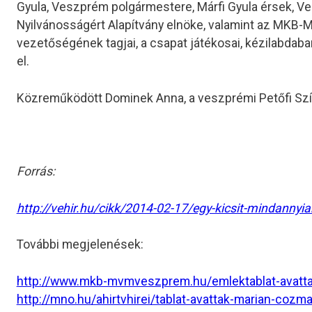
Gyula, Veszprém polgármestere, Márfi Gyula érsek, Ve
Nyilvánosságért Alapítvány elnöke, valamint az MK
vezetőségének tagjai, a csapat játékosai, kézilabda
el.
Közreműködött Dominek Anna, a veszprémi Petőfi Sz
Forrás:
http://vehir.hu/cikk/2014-02-17/egy-kicsit-mindanny
További megjelenések:
http://www.mkb-mvmveszprem.hu/emlektablat-avatt
http://mno.hu/ahirtvhirei/tablat-avattak-marian-coz