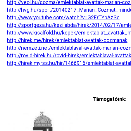
http://veol.hu/cozma/emlektablat-avattak-marian-c
http://hvg.hu/sport/20140217_Marian_Cozmat_mind
http://www.youtube.com/watch?v=G2ErTYbAzSc
http://sportgeza.hu/kezilabda/hirek/2014/02/17/em
http://www.kisalfold.hu/kepek/emlektablat_avatta
http://hirek.me/hirek/emlektablat-avattak-cozmanak
http://nemzeti.net/emlektablaval-avattak-marian-co
http://rovid-hirek.hu/rovid-hirek/emlektablaval-avat
http://hirek.myrss.hu/hir/1466916/emlektablat-avat
Támogatóink: